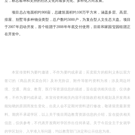
立，标志着坤和支持的社区文化向着多元化、多样化方向发展。
项目总占地面积约900亩，总建筑面积约100万平方米，涵盖多层、高层、
排屋、别墅等多种物业类型，总户数约5000户，为复合型人文生态大盘。项目
于2007年启动开发，首个组团于2008年年底交付使用，目前和家园玺园组团正
在开发中。
本宣传资料为要约邀请，不作为要约或承诺；买卖双方的权利义务以双方
签订的《商品房买卖合同》及补充协议、附件等签约资料为准；涉及周边环
境、交通、商业、教育、医疗等资源信息的描述，旨在提供相关信息，仅供参
考，不作为要约或承诺。本宣传资料相关内容不排除政府相关规划及开发商未
能知晓的原因而发生变化，出卖人会不定期对资料进行修改，敬请留意最新资
料。期房不承诺学区，以上关于项目周边教育资源信息的介绍，旨在提供相关
信息，仅供参考，不代表开发商对学区作出任何承诺。关于今后业主子女就学
的学区划分、入学准入等问题，均以教育部门决定和公示信息为准。