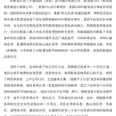
和家园引进了中建国际（深圳）设计顾问有限公司，新加坡AEP（柏景园
林景观设计有限公司），香港PAL设计事务所，美国GBBN建筑设计事务所等国
际一流的协作伙伴参与项目的设计。遵循“章法天成”的规划基调，坤和在开发过
程中最大程度地保留了原生地势地貌和4363棵原生树木，使房子自然生长在树
中间。生活的可实现性是贯穿和家园项目运营始末的核心。和家园坚持规划先
行，在社区配套上极力为业主营造理想的终生居所。和家园园区内配备了丰富
多样的生活配套，例如3000m²城市生态广场及超市、1000米商业街、3000m²健
身会所、直通西湖景区的登山游步道等；同时拥有西湖区和家园幼儿园、求是
（和家园）小学和浙工大附属实验学校构筑的一站式学区配置，成就和家园的
品质生活。
历经十余年，近4000多户业主交付入住，和家园已然成为一个生活之城。
项目以得天独厚的自然景观，优质的生活、教育配套及独具匠心的产品，得到
了阿里系高管、上市公司CEO、主流媒体主播、“国家千人计划”成员等高素质精
英群体的青睐。项目多年以来一直延续绿色环保精神，成立了杭州首个社区民
间环保组织“环保松鼠会”，组织小区住户从节能、降污、降噪等多方面生活细节
入手，提升小区环境水平，成为活力、可持续社区的代表。此外，和家园丰富
多样的社区文化也是项目的一大亮点。社区足球俱乐部、跑山俱乐部、书画
社、篮球俱乐部、摄影俱乐部、太极俱乐部等二十余个社区俱乐部组织陆续成