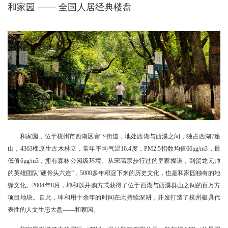
和家园 ——
全国人居经典楼盘
和家园，位于杭州市西湖区留下街道，地处西湖与西溪之间，独占西湖7座
山，4363棵原生古木林立，常年平均气温16.4度，PM2.5指数均值66μg/m3，最
低值6μg/m3，拥有森林公园级环境。从宋高宗步行过的皇家撵道，到贺龙元帅
的英雄团队“硬骨头六连”，5000多年积淀下来的历史文化，也是和家园独有的地
缘文化。2004年8月，坤和以并购方式获得了位于西湖与西溪群山之间的百万方
项目地块。自此，坤和用十余年的时间在此持续深耕，开发打造了杭州极具代
表性的人文生态大盘——和家园。